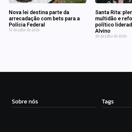
Nova lei destina parte da
Santa Rita: ple
arrecadação com bets para a
multidão e refo
Polícia Federal
político lider
31 de julho de 2026
Alvino
28 de julho de 2026
Sobre nós
Tags