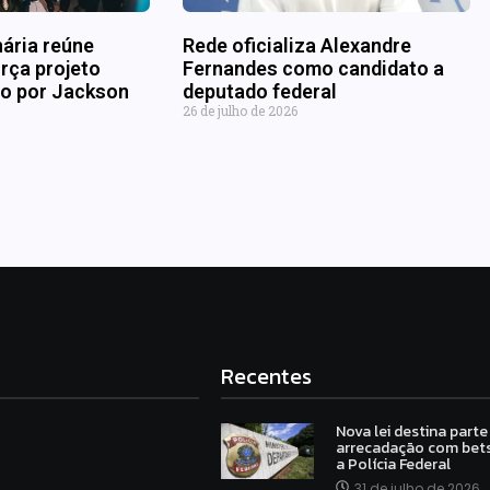
nária reúne
Rede oficializa Alexandre
rça projeto
Fernandes como candidato a
ado por Jackson
deputado federal
26 de julho de 2026
Recentes
Nova lei destina parte
arrecadação com bets
a Polícia Federal
31 de julho de 2026