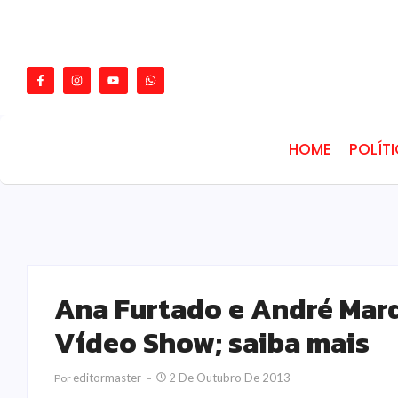
HOME
POLÍT
Ana Furtado e André Mar
Vídeo Show; saiba mais
Editormaster
2 De Outubro De 2013
Por