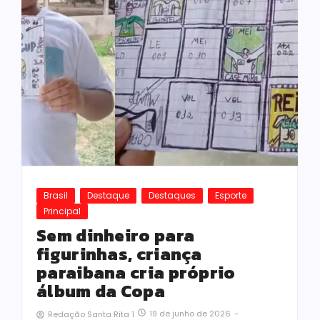
Brasil
Destaque
Destaques
Esporte
Principal
Sem dinheiro para
figurinhas, criança
paraibana cria próprio
álbum da Copa
19 de junho de 2026
-
Redação Santa Rita 1