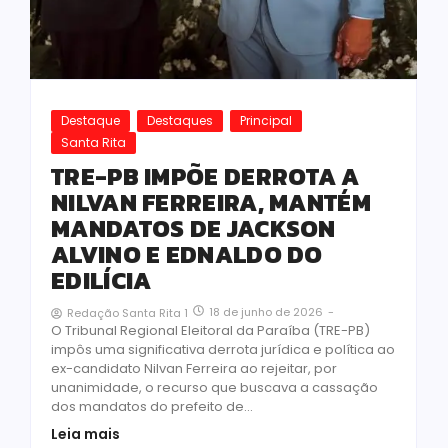
Destaque
Destaques
Principal
Santa Rita
TRE-PB IMPÕE DERROTA A
NILVAN FERREIRA, MANTÉM
MANDATOS DE JACKSON
ALVINO E EDNALDO DO
EDILÍCIA
18 de junho de 2026
-
Redação Santa Rita 1
O Tribunal Regional Eleitoral da Paraíba (TRE-PB)
impôs uma significativa derrota jurídica e política ao
ex-candidato Nilvan Ferreira ao rejeitar, por
unanimidade, o recurso que buscava a cassação
dos mandatos do prefeito de...
Leia mais