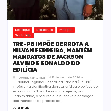
Destaque
Destaques
Principal
Santa Rita
TRE-PB IMPÕE DERROTA A
NILVAN FERREIRA, MANTÉM
MANDATOS DE JACKSON
ALVINO E EDNALDO DO
EDILÍCIA
18 de junho de 2026
-
Redação Santa Rita 1
O Tribunal Regional Eleitoral da Paraíba (TRE-PB)
impôs uma significativa derrota jurídica e política ao
ex-candidato Nilvan Ferreira ao rejeitar, por
unanimidade, o recurso que buscava a cassação
dos mandatos do prefeito de...
Leia mais