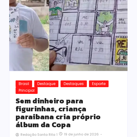
Brasil
Destaque
Destaques
Esporte
Principal
Sem dinheiro para
figurinhas, criança
paraibana cria próprio
álbum da Copa
19 de junho de 2026
-
Redação Santa Rita 1