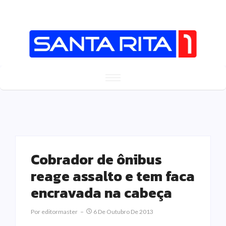
Cobrador de ônibus
reage assalto e tem faca
encravada na cabeça
Por
Editormaster
6 De Outubro De 2013