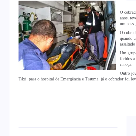
O cobrado
anos, tev
um passag
O cobrad
quando u
assaltad
Um grupo 
feridos a
cabeça.
Outro jo
Táxi, para o hospital de Emergência e Trauma, já o cobrador foi l