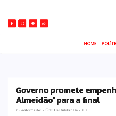
HOME
POLÍT
Governo promete empenho 
Almeidão' para a final
Editormaster
13 De Outubro De 2013
Por