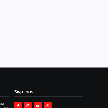
Siga-nos
 da
 para