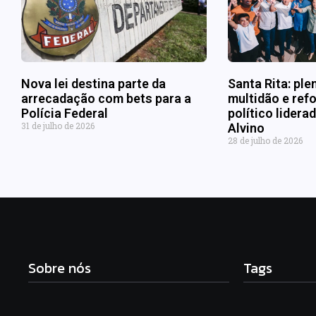
Nova lei destina parte da
Santa Rita: ple
arrecadação com bets para a
multidão e refo
Polícia Federal
político lider
31 de julho de 2026
Alvino
28 de julho de 2026
Sobre nós
Tags