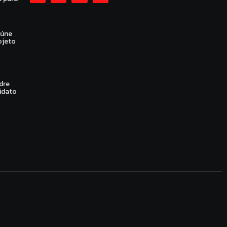
eúne
ojeto
dre
idato