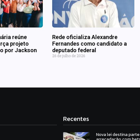
nária reúne
Rede oficializa Alexandre
rça projeto
Fernandes como candidato a
ado por Jackson
deputado federal
26 de julho de 2026
Recentes
Nova lei destina parte
arrecadação com bets