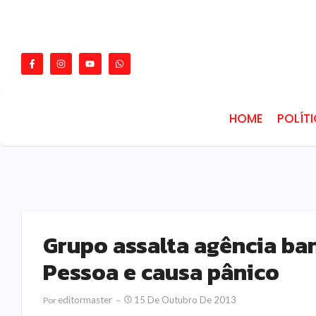
HOME
POLÍT
Grupo assalta agência ba
Pessoa e causa pânico
Editormaster
15 De Outubro De 2013
Por