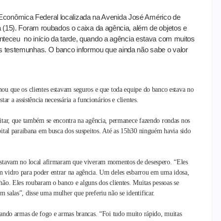
conômica Federal localizada na Avenida José Américo de
a (15). Foram roubados o caixa da agência, além de objetos e
onteceu no início da tarde, quando a agência estava com muitos
as testemunhas. O banco informou que ainda não sabe o valor
ou que os clientes estavam seguros e que toda equipe do banco estava no
star a assistência necessária a funcionários e clientes.
itar, que também se encontra na agência, permanece fazendo rondas nos
pital paraibana em busca dos suspeitos. Até as 15h30 ninguém havia sido
estavam no local afirmaram que viveram momentos de desespero. “Eles
 vidro para poder entrar na agência. Um deles esbarrou em uma idosa,
hão. Eles roubaram o banco e alguns dos clientes. Muitas pessoas se
 salas”, disse uma mulher que preferiu não se identificar.
sando armas de fogo e armas brancas. “Foi tudo muito rápido, muitas