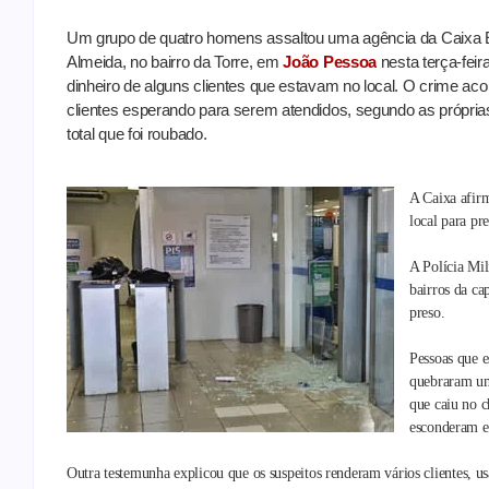
Um grupo de quatro homens assaltou uma agência da Caixa E
Almeida, no bairro da Torre, em
João Pessoa
nesta terça-feir
dinheiro de alguns clientes que estavam no local. O crime ac
clientes esperando para serem atendidos, segundo as própri
total que foi roubado.
A Caixa afirm
local para pre
A Polícia Mil
bairros da ca
preso.
Pessoas que 
quebraram um
que caiu no c
esconderam em
Outra testemunha explicou que os suspeitos renderam vários clientes, u