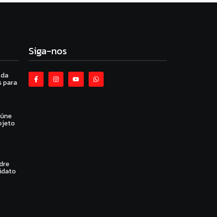
Siga-nos
 da
 para
eúne
ojeto
dre
idato