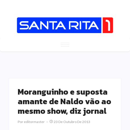
Moranguinho e suposta
amante de Naldo vão ao
mesmo show, diz jornal
Por
Editormaster
23 De Outubro De 2013