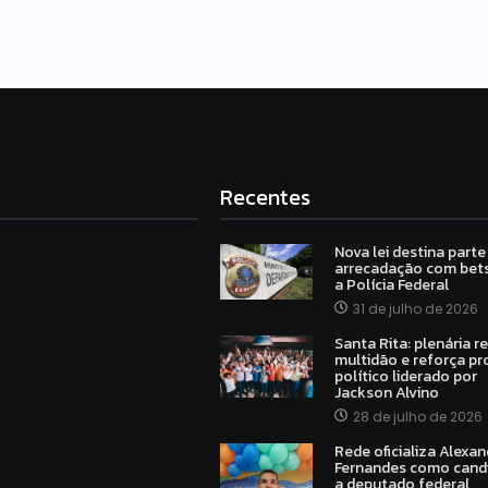
Recentes
Nova lei destina parte
arrecadação com bets
a Polícia Federal
31 de julho de 2026
Santa Rita: plenária r
multidão e reforça pr
político liderado por
Jackson Alvino
28 de julho de 2026
Rede oficializa Alexan
Fernandes como cand
a deputado federal