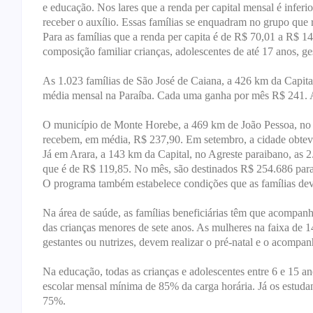
e educação. Nos lares que a renda per capital mensal é inferi
receber o auxílio. Essas famílias se enquadram no grupo que 
Para as famílias que a renda per capita é de R$ 70,01 a R$ 1
composição familiar crianças, adolescentes de até 17 anos, g
As 1.023 famílias de São José de Caiana, a 426 km da Capita
média mensal na Paraíba. Cada uma ganha por mês R$ 241. 
O município de Monte Horebe, a 469 km de João Pessoa, no S
recebem, em média, R$ 237,90. Em setembro, a cidade obtev
Já em Arara, a 143 km da Capital, no Agreste paraibano, as
que é de R$ 119,85. No mês, são destinados R$ 254.686 para
O programa também estabelece condições que as famílias dev
Na área de saúde, as famílias beneficiárias têm que acompan
das crianças menores de sete anos. As mulheres na faixa d
gestantes ou nutrizes, devem realizar o pré-natal e o acompa
Na educação, todas as crianças e adolescentes entre 6 e 15 
escolar mensal mínima de 85% da carga horária. Já os estuda
75%.