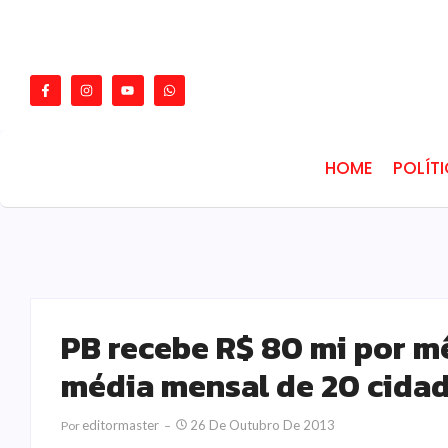
HOME
POLÍT
PB recebe R$ 80 mi por mê
média mensal de 20 cida
Editormaster
26 De Outubro De 2013
Por