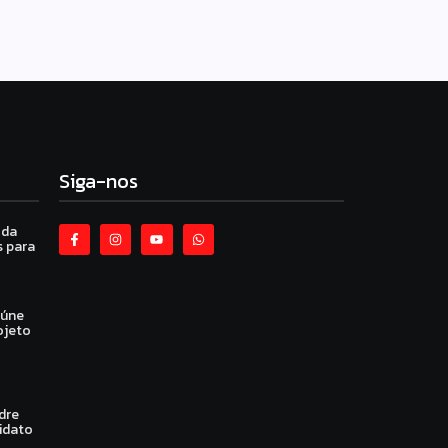
Siga-nos
 da
 para
eúne
ojeto
dre
idato