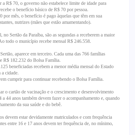
or a R$ 70, o governo não estabelece limite de idade para
recebe o benefício básico de R$ 70 por pessoa.
40 por mês, o benefício é pago àquelas que têm em sua
estantes, nutrizes (mães que estão amamentando).
l, no Sertão da Paraíba, são as segundas a receberem a maior
Ao todo o município recebe mensal R$ 246.558.
ertão, aparece em terceiro. Cada uma das 766 famílias
e R$ 182.232 do Bolsa Família.
 2.125 beneficiadas recebem a menor média mensal do Estado
 a cidade.
em cumprir para continuar recebendo o Bolsa Família.
har o cartão de vacinação e o crescimento e desenvolvimento
e 14 a 44 anos também devem fazer o acompanhamento e, quando
nhamento da sua saúde e do bebê.
anos devem estar devidamente matriculados e com frequência
ntes entre 16 e 17 anos devem ter frequência de, no mínimo,