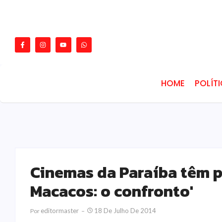
HOME
POLÍT
Cinemas da Paraíba têm p
Macacos: o confronto'
Editormaster
18 De Julho De 2014
Por