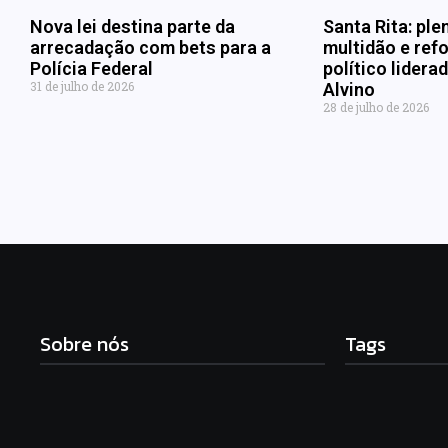
Nova lei destina parte da
Santa Rita: ple
arrecadação com bets para a
multidão e refo
Polícia Federal
político lider
31 de julho de 2026
Alvino
28 de julho de 2026
Sobre nós
Tags