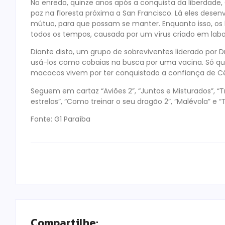
No enredo, quinze anos após a conquista da liberdade
paz na floresta próxima a San Francisco. Lá eles des
mútuo, para que possam se manter. Enquanto isso, 
todos os tempos, causada por um vírus criado em labo
Diante disto, um grupo de sobreviventes liderado por
usá-los como cobaias na busca por uma vacina. Só q
macacos vivem por ter conquistado a confiança de Cé
Seguem em cartaz “Aviões 2”, “Juntos e Misturados”, “T
estrelas”, “Como treinar o seu dragão 2”, “Malévola” e “
Fonte: G1 Paraíba
Compartilhe: