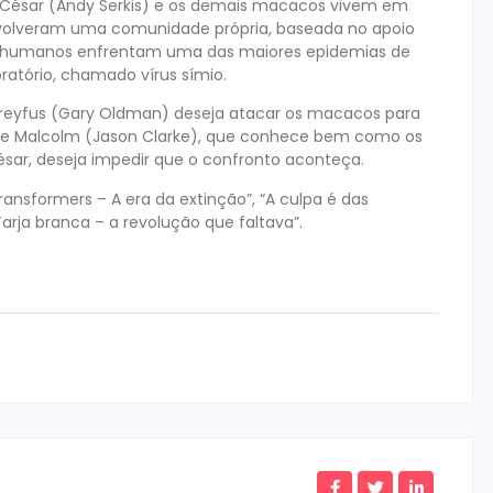
, César (Andy Serkis) e os demais macacos vivem em
envolveram uma comunidade própria, baseada no apoio
os humanos enfrentam uma das maiores epidemias de
ratório, chamado vírus símio.
 Dreyfus (Gary Oldman) deseja atacar os macacos para
ue Malcolm (Jason Clarke), que conhece bem como os
sar, deseja impedir que o confronto aconteça.
ransformers – A era da extinção”, “A culpa é das
Tarja branca – a revolução que faltava”.