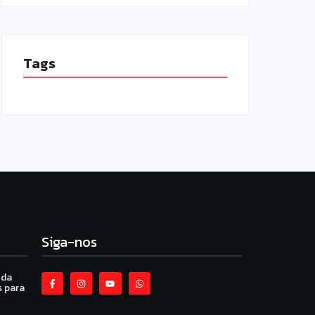
Tags
Siga-nos
 da
 para