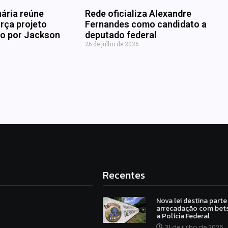
nária reúne
Rede oficializa Alexandre
rça projeto
Fernandes como candidato a
ado por Jackson
deputado federal
26 de julho de 2026
Recentes
Nova lei destina parte
arrecadação com bets
a Polícia Federal
31 de julho de 2026