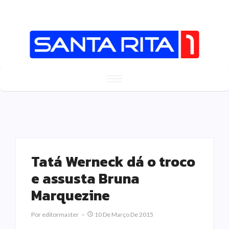
Tatá Werneck dá o troco
e assusta Bruna
Marquezine
Por
Editormaster
10 De Março De 2015