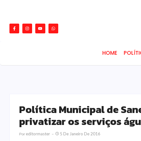
HOME
POLÍT
Política Municipal de Sa
privatizar os serviços ág
Editormaster
5 De Janeiro De 2016
Por