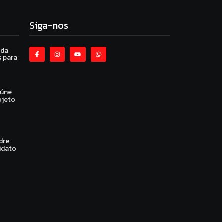
Siga-nos
 da
 para
eúne
ojeto
dre
idato