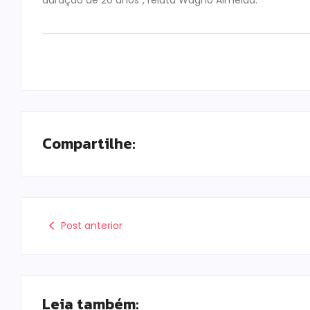
duração de 20 anos”, relata Wagno Almeida.
Compartilhe:
Post anterior
Leia também: