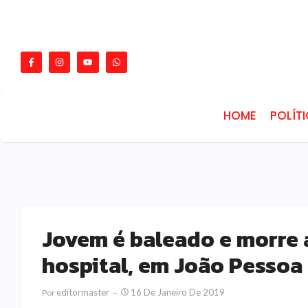
HOME
POLÍT
Jovem é baleado e morre 
hospital, em João Pessoa
Editormaster
16 De Janeiro De 2019
Por