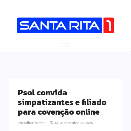
Psol convida
simpatizantes e filiado
para covenção online
Por
Editormaster
13 De Setembro De 2020