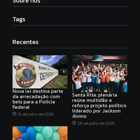
Sobre nós
Tags
Recentes
Nova lei destina parte
Santa Rita: plenária
da arrecadação com
reúne multidão e
bets para a Polícia
reforça projeto político
Federal
liderado por Jackson
31 de julho de 2026
Alvino
28 de julho de 2026