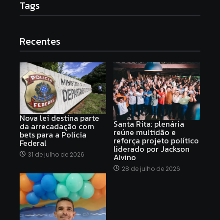
Tags
Recentes
Nova lei destina parte
Santa Rita: plenária
da arrecadação com
reúne multidão e
bets para a Polícia
reforça projeto político
Federal
liderado por Jackson
31 de julho de 2026
Alvino
28 de julho de 2026