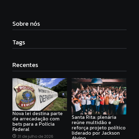
Sobre nós
Tags
Recentes
Nova lei destina parte
Santa Rita: plenária
da arrecadação com
reúne multidão e
bets para a Polícia
reforça projeto político
Federal
liderado por Jackson
31 de julho de 2026
Alvino