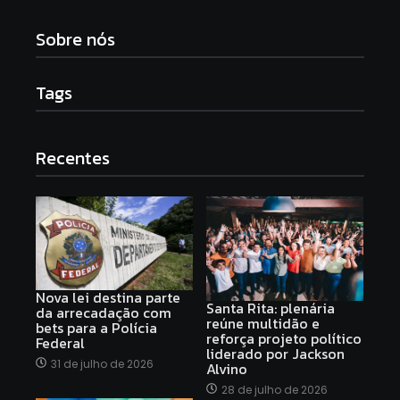
Sobre nós
Tags
Recentes
Nova lei destina parte
Santa Rita: plenária
da arrecadação com
reúne multidão e
bets para a Polícia
reforça projeto político
Federal
liderado por Jackson
31 de julho de 2026
Alvino
28 de julho de 2026