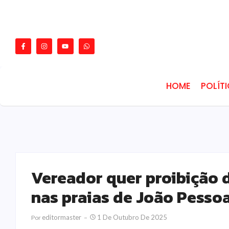
HOME
POLÍT
Vereador quer proibição 
nas praias de João Pesso
Editormaster
1 De Outubro De 2025
Por