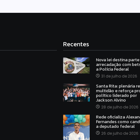
Recentes
Nova lei destina parte
arrecadação com bets
a Polícia Federal
31 de julho de 2026
Santa Rita: plenária r
multidão e reforça pr
político liderado por
Jackson Alvino
28 de julho de 2026
Rede oficializa Alexan
Fernandes como cand
a deputado federal
26 de julho de 2026