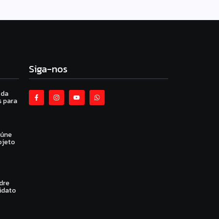
Siga-nos
 da
 para
eúne
ojeto
dre
idato